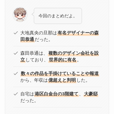
今回のまとめだよ。
大地真央の旦那は
有名デザイナーの森
田恭通
だった。
森田恭通は、
複数のデザイン会社を設
立
しており、
世界的に有名
。
数々の作品を手掛けていることや報道
から、年収は
億超えと判明
した。
自宅は
港区白金台の3階建て
、
大豪邸
だった。