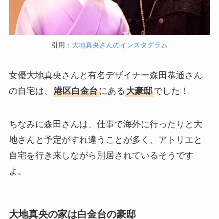
引用：
大地真央さんのインスタグラム
女優大地真央さんと有名デザイナー森田恭通さん
の自宅は、
港区白金台
にある
大豪邸
でした！
ちなみに森田さんは、仕事で海外に行ったりと大
地さんと予定がすれ違うことが多く、アトリエと
自宅を行き来しながら別居されているそうです
よ。
大地真央の家は白金台の豪邸