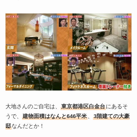
大地さんのご自宅は、
東京都港区白金台
にあるそ
うで、
建物面積はなんと646平米
、
3階建ての大豪
邸
なんだとか！